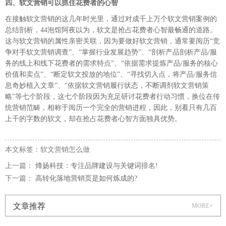
四
、软文营销可以抓住花费者的心智
在接触软文营销的这几年时光里，通过对成千上万个软文营销案例的
总结剖析，44泡馆阿夜以为，软文是抢占花费者心智最畅通的道路。
这与软文营销的属性亲密关联，因为要做好软文营销，通常要阅历“竞
争对手软文营销调查”、“掌握行业发展趋势”、“剖析产品剖析产品/服
务的线上和线下花费者的需求特点”、“依据需求提炼产品/服务的核心
价值和卖点”、“断定软文投放的地位”、“寻找切入点，将产品/服务信
息奇妙植入文章”、“依据软文营销履行状态，不断调剂软文营销策
略”等七个阶段，这七个阶段因为充足研讨花费者行动习惯，换位在传
统营销范畴，相称于阅历一个完全的营销进程，因此，别看只有几百
上千的字数的软文，却在抢占花费者心智方面独具优势。
本文标签：软文营销怎么做
上一篇：
烽扬科技：专注品牌建设与关键词排名!
下一篇：
高转化落地营销页是如何炼成的?
文章推荐
MORE+