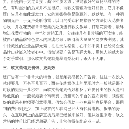
力。但是由于太过直接，商业性质太浓，没能很好的宣扬品牌的特
色，有时起到的后果并不是很好。而软文营销则恰好相反，它并不像
硬广告具有如此爆发力，它的宣扬往往是隐藏的、默默地。有一种润
物细无声，于无声处听惊雷，以目的受众轻易接收的方法切入花费者
心坎，并在花费者常常密集的处所进行软文教导，打动花费者，最终
增进花费行动的一种“软”营销工具。它往往具有非常强的可读性，能
被自己的品牌特色展示的淋漓尽致，吸引着大量量的网友去浏览，其
中隐藏性的企业品牌元素，往往无法察觉，在不知不觉中已经将企业
品牌口碑嵌入读者心中。假如说硬广告是飞弹大炮，用惊人的威力给
予对手重创。那么软文营销就是暴雨梨花针，杀人于无形。
三、软文营销更省钱、更高效
硬广告有一个非常大的特色，就是须要昂扬的广告费。往往一次投入
就须要几十万甚至几百万，而在传统媒体上的呈现时光一般就是那个
时段的短短十几秒钟。而软文营销则恰好相反，它要付出的投入是相
称低廉的，一般就须要个写稿费，流量高的平台的宣布费用，须要更
好的后果有时须要创意费用。假如会借助一些免费的宣扬平台，那用
到的费用则更少。加上现在的互联网已经大有代替电视、报纸的势
头，在互联网上的品牌宣扬后果已经越来越好。但从这里来看，软文
营销的性价比已经远超硬广告，非常值得传统企业一试。